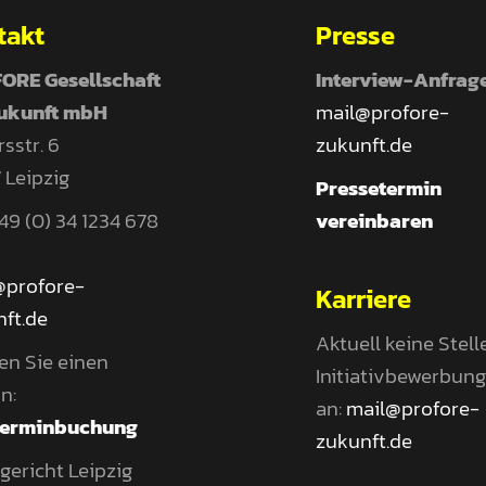
takt
Presse
ORE Gesellschaft
Interview-Anfrag
Zukunft mbH
mail@profore-
sstr. 6
zukunft.de
 Leipzig
Pressetermin
 +49 (0) 34 1234 678
vereinbaren
@profore-
Karriere
ft.de
Aktuell keine Stell
en Sie einen
Initiativbewerbun
n:
an:
mail@profore-
Terminbuchung
zukunft.de
ericht Leipzig