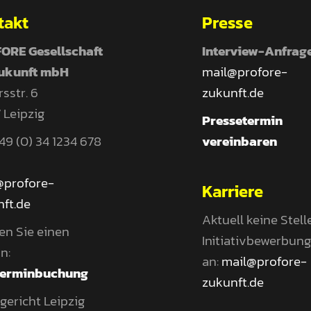
takt
Presse
ORE Gesellschaft
Interview-Anfrag
Zukunft mbH
mail@profore-
sstr. 6
zukunft.de
 Leipzig
Pressetermin
 +49 (0) 34 1234 678
vereinbaren
@profore-
Karriere
ft.de
Aktuell keine Stell
en Sie einen
Initiativbewerbun
n:
an:
mail@profore-
Terminbuchung
zukunft.de
ericht Leipzig