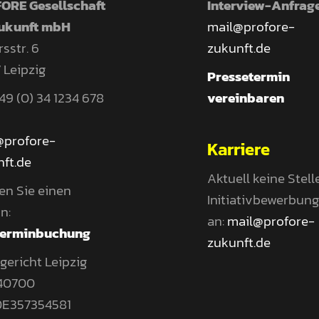
ORE Gesellschaft
Interview-Anfrag
Zukunft mbH
mail@profore-
sstr. 6
zukunft.de
 Leipzig
Pressetermin
 +49 (0) 34 1234 678
vereinbaren
@profore-
Karriere
ft.de
Aktuell keine Stell
en Sie einen
Initiativbewerbun
n:
an:
mail@profore-
Terminbuchung
zukunft.de
ericht Leipzig
40700
 DE357354581