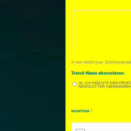
0 von 4200 max. Zeichenanza
Trend-News abonnieren
JA, ICH MÖCHTE DEN PROF
NEWSLETTER ABONNIEREN
*
HCAPTCHA