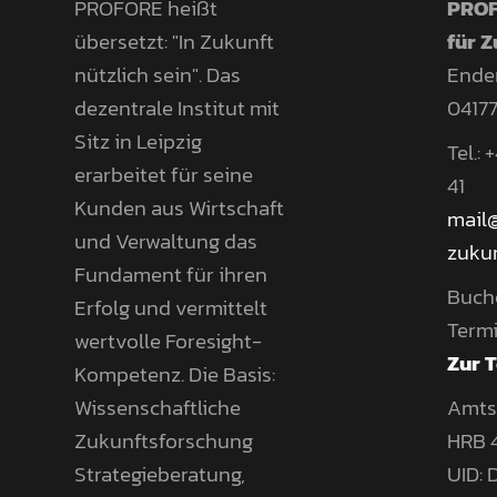
PROFORE heißt
PROF
übersetzt: "In Zukunft
für 
nützlich sein". Das
Ender
dezentrale Institut mit
04177
Sitz in Leipzig
Tel.:
erarbeitet für seine
41
Kunden aus Wirtschaft
mail
und Verwaltung das
zukun
Fundament für ihren
Buch
Erfolg und vermittelt
Termi
wertvolle Foresight-
Zur 
Kompetenz. Die Basis:
Wissenschaftliche
Amtsg
Zukunftsforschung
HRB 
Strategieberatung,
UID: